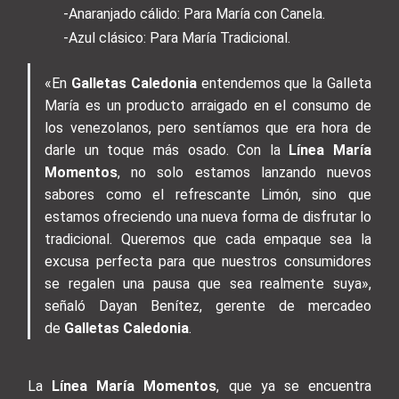
-Anaranjado cálido: Para María con Canela.
-Azul clásico: Para María Tradicional.
«En
Galletas Caledonia
entendemos que la Galleta
María es un producto arraigado en el consumo de
los venezolanos, pero sentíamos que era hora de
darle un toque más osado. Con la
Línea María
Momentos
, no solo estamos lanzando nuevos
sabores como el refrescante Limón, sino que
estamos ofreciendo una nueva forma de disfrutar lo
tradicional. Queremos que cada empaque sea la
excusa perfecta para que nuestros consumidores
se regalen una pausa que sea realmente suya»,
señaló Dayan Benítez, gerente de mercadeo
de
Galletas Caledonia
.
La
Línea María Momentos
, que ya se encuentra