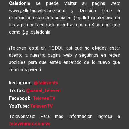
Caledonia
se puede visitar su página web:
www.galletascaledonia.com y también tiene a
disposición sus redes sociales: @galletascaledonia en
Instagram y Facebook, mientras que en X se consigue
como @g_caledonia
¡Televen está en TODO!, así que no olvides estar
atento a nuestra página web y seguirnos en redes
sociales para que estés enterado de lo nuevo que
tenemos para ti:
Instagram:
@televentv
TikTok:
@canal_televen
Facebook:
TelevenTV
YouTube:
TelevenTV
TelevenMax: Para más información ingresa a
televenmax.com.ve