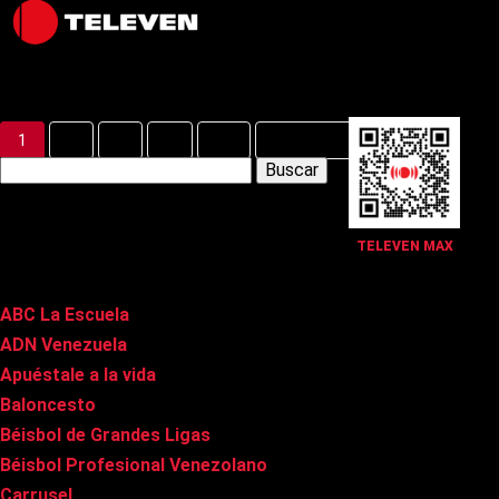
Latest Posts
1
2
3
…
27
Siguiente »
Buscar:
Páginas
TELEVEN MAX
ABC La Escuela
ADN Venezuela
Apuéstale a la vida
Baloncesto
Béisbol de Grandes Ligas
Béisbol Profesional Venezolano
Carrusel