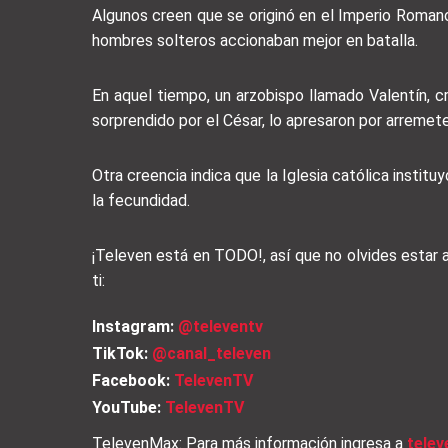
Algunos creen que se originó en el Imperio Romano
hombres solteros accionaban mejor en batalla.
En aquel tiempo, un arzobispo llamado Valentín, c
sorprendido por el César, lo apresaron por arremet
Otra creencia indica que la Iglesia católica instit
la fecundidad.
¡Televen está en TODO!, así que no olvides estar
ti:
Instagram:
@televentv
TikTok:
@canal_televen
Facebook:
TelevenTV
YouTube:
TelevenTV
TelevenMax: Para más información ingresa a
tele