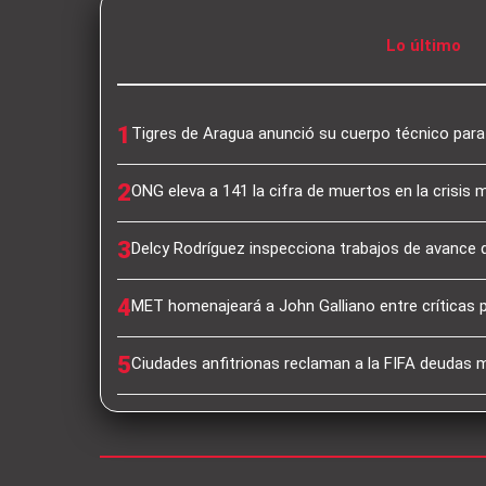
Lo último
1
Tigres de Aragua anunció su cuerpo técnico par
2
ONG eleva a 141 la cifra de muertos en la crisis 
3
Delcy Rodríguez inspecciona trabajos de avance 
4
MET homenajeará a John Galliano entre críticas 
5
Ciudades anfitrionas reclaman a la FIFA deudas mi