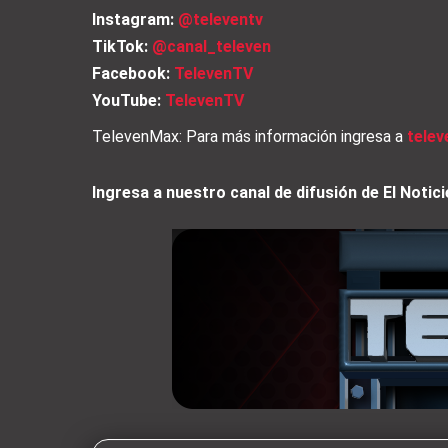
Instagram:
@televentv
TikTok:
@canal_televen
Facebook:
TelevenTV
YouTube:
TelevenTV
TelevenMax: Para más información ingresa a
tele
Ingresa a nuestro canal de difusión de El Not