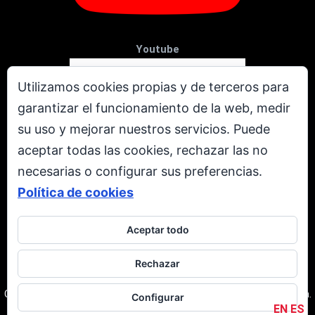
Youtube
Utilizamos cookies propias y de terceros para
garantizar el funcionamiento de la web, medir
su uso y mejorar nuestros servicios. Puede
aceptar todas las cookies, rechazar las no
necesarias o configurar sus preferencias.
Política de cookies
Aceptar todo
X
Rechazar
Todos los derechos reservados. © Copyright 2001 - 2026.
Corporación Televen C.A. RIF: J-00237616-3. Caracas | Venezuela.
Configurar
EN
ES