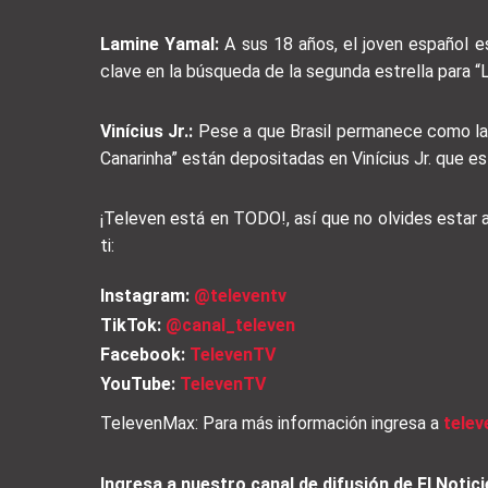
Lamine Yamal:
A sus 18 años, el joven español 
clave en la búsqueda de la segunda estrella para “L
Vinícius Jr.:
Pese a que Brasil permanece como la m
Canarinha” están depositadas en Vinícius Jr. que es
¡Televen está en TODO!, así que no olvides estar
ti:
Instagram:
@televentv
TikTok:
@canal_televen
Facebook:
TelevenTV
YouTube:
TelevenTV
TelevenMax: Para más información ingresa a
tele
Ingresa a nuestro canal de difusión de El Not