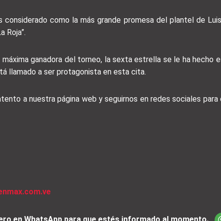
es considerado como la más grande promesa del plantel de Luis
a Roja”.
áxima ganadora del torneo, la sexta estrella se le ha hecho es
tá llamado a ser protagonista en esta cita.
 atento a nuestra página web y seguirnos en redes sociales par
venmax.com.ve
iciero en WhatsApp para que estés informado al momento.