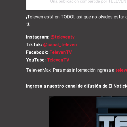
Una publicación compartida por TELEVE
¡Televen está en TODO!, así que no olvides estar
ti:
Instagram:
@televentv
TikTok:
@canal_televen
Facebook:
TelevenTV
YouTube:
TelevenTV
TelevenMax: Para más información ingresa a
tele
Ingresa a nuestro canal de difusión de El Not