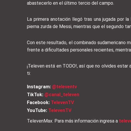
abastecerlo en el último tercio del campo.
La primera anotación llegó tras una jugada por 
pierna zurda de Messi, mientras que el segundo tan
Con este resultado, el combinado sudamericano man
frente a dificultades personales recientes, mientr
¡Televen está en TODO!, así que no olvides estar
ti:
Instagram:
@televentv
TikTok:
@canal_televen
Facebook:
TelevenTV
YouTube:
TelevenTV
TelevenMax: Para más información ingresa a
tele