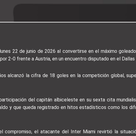
e lunes 22 de junio de 2026 al convertirse en el máximo goleado
 por 2-0 frente a Austria, en un encuentro disputado en el Dalla
os alcanzó la cifra de 18 goles en la competición global, supe
 participación del capitán albiceleste en su sexta cita mundial
ldo y que queda registrado en hitos estadísticos como los difu
del compromiso, el atacante del Inter Miami revirtió la situa