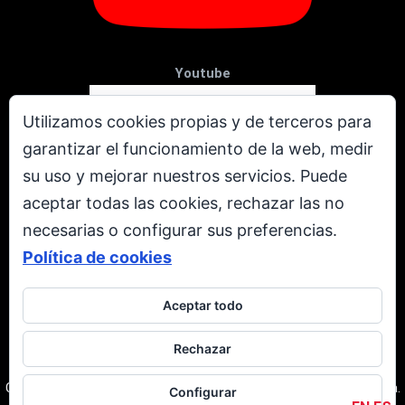
Youtube
Utilizamos cookies propias y de terceros para
garantizar el funcionamiento de la web, medir
su uso y mejorar nuestros servicios. Puede
aceptar todas las cookies, rechazar las no
necesarias o configurar sus preferencias.
Política de cookies
Aceptar todo
X
Rechazar
Todos los derechos reservados. © Copyright 2001 - 2026.
Corporación Televen C.A. RIF: J-00237616-3. Caracas | Venezuela.
Configurar