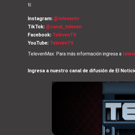
ti:
Instagram:
@televentv
TikTok:
@canal_televen
Facebook:
TelevenTV
YouTube:
TelevenTV
TelevenMax: Para más información ingresa a
tele
Ingresa a nuestro canal de difusión de El Not