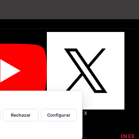
Youtube
X
Rechazar
Configurar
7616-3. Caracas | Venezuela.
EN
ES