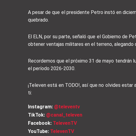
A pesar de que el presidente Petro instó en diciemb
quebrado.
El ELN, por su parte, señaló que el Gobierno de Pet
obtener ventajas militares en el terreno, alegando 
Recordemos que el próximo 31 de mayo tendrán luga
el período 2026-2030.
¡Televen está en TODO!, así que no olvides estar
ti:
Instagram:
@televentv
TikTok:
@canal_televen
Facebook:
TelevenTV
YouTube:
TelevenTV