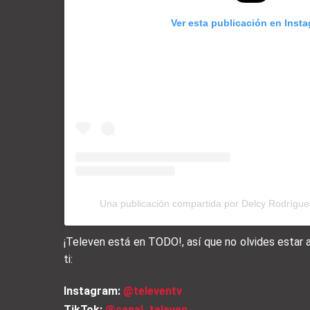
Ver esta publicación en Inst
Una publicación compartida por Delcy Rodrígu
¡Televen está en TODO!, así que no olvides estar
ti:
Instagram:
@televentv
TikTok:
@canal_televen