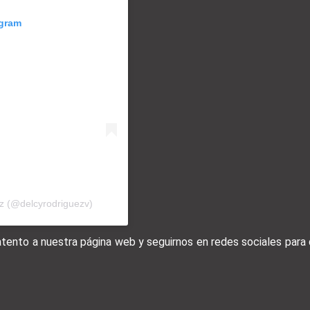
agram
ez (@delcyrodriguezv)
 atento a nuestra página web y seguirnos en redes sociales par