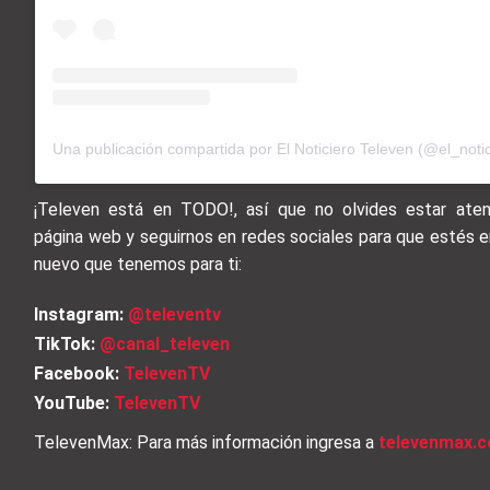
Una publicación compartida por El Noticiero Televen (@el_notic
¡Televen está en TODO!, así que no olvides estar aten
página web y seguirnos en redes sociales para que estés e
nuevo que tenemos para ti:
Instagram:
@televentv
TikTok:
@canal_televen
Facebook:
TelevenTV
YouTube:
TelevenTV
TelevenMax: Para más información ingresa a
televenmax.c