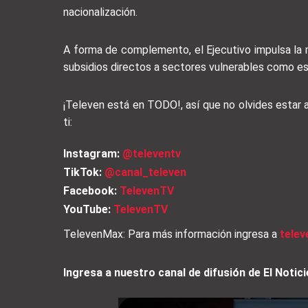
nacionalización.
A forma de complemento, el Ejecutivo impulsa la m
subsidios directos a sectores vulnerables como e
¡Televen está en TODO!, así que no olvides estar
ti:
Instagram:
@televentv
TikTok:
@canal_televen
Facebook:
TelevenTV
YouTube:
TelevenTV
TelevenMax: Para más información ingresa a
tele
Ingresa a nuestro canal de difusión de El Not