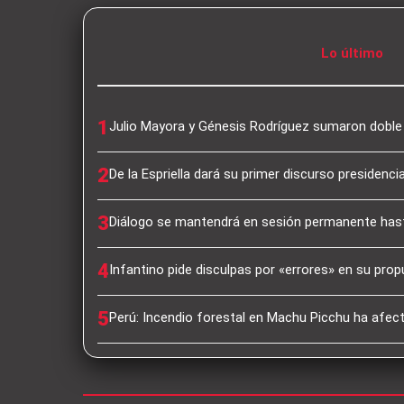
Lo último
1
Julio Mayora y Génesis Rodríguez sumaron dobl
2
De la Espriella dará su primer discurso presidencia
3
Diálogo se mantendrá en sesión permanente hast
4
Infantino pide disculpas por «errores» en su pro
5
Perú: Incendio forestal en Machu Picchu ha afec