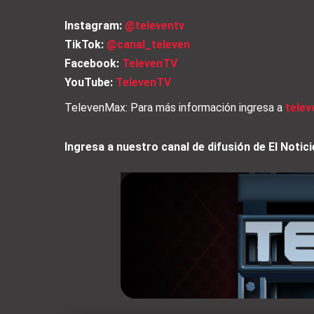
Instagram:
@televentv
TikTok:
@canal_televen
Facebook:
TelevenTV
YouTube:
TelevenTV
TelevenMax: Para más información ingresa a
tele
Ingresa a nuestro canal de difusión de El Not