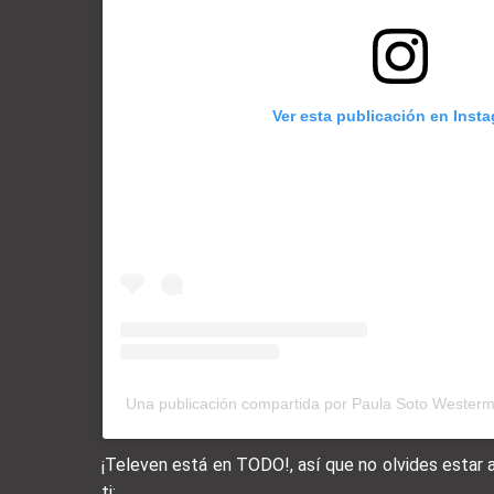
Ver esta publicación en Inst
Una publicación compartida por Paula Soto Wester
¡Televen está en TODO!, así que no olvides estar
ti: