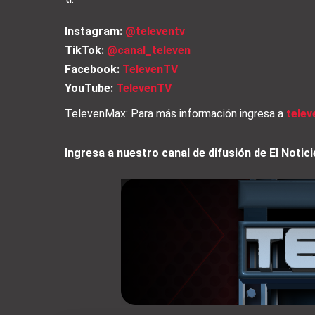
Instagram:
@televentv
TikTok:
@canal_televen
Facebook:
TelevenTV
YouTube:
TelevenTV
TelevenMax: Para más información ingresa a
tele
Ingresa a nuestro canal de difusión de El Not