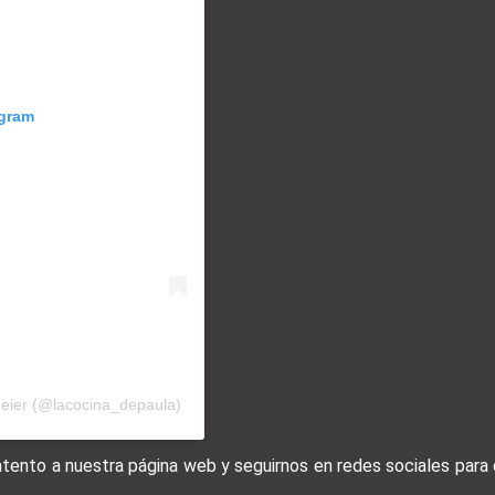
agram
meier (@lacocina_depaula)
 atento a nuestra página web y seguirnos en redes sociales par