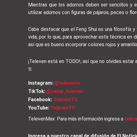
Mientras que los adornos deben ser sencillos y 
utilizar adornos con figuras de pájaros, peces o fl
Cabe destacar que el Feng Shui es una filosofía y t
vida, por lo que, para aprovechar esta técnica en
así que es bueno incorporar colores rojos y amarill
¡Televen está en TODO!, así que no olvides estar
ti:
Instagram:
@televentv
TikTok:
@canal_televen
Facebook:
TelevenTV
YouTube:
TelevenTV
TelevenMax: Para más información ingresa a
tele
Ingresa a nuestro canal de difusión de El Not