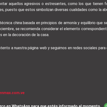
evitar aquellos agresivos o estresantes, como los que tienen
ores, puesto que estos simbolizan diversas cualidades como la abu
écnica china basada en principios de armonía y equilibrio que se 
 diciembre, se recomienda considerar el elemento correspondient
os en la decoración de la casa.
 atento a nuestra página web y seguirnos en redes sociales par
venmax.com.ve
iciero en WhatsApp para que estés informado al momento.