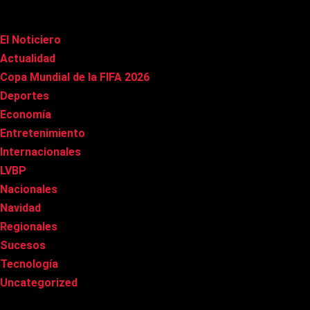
Categorías
El Noticiero
(1.011)
Actualidad
(90)
Copa Mundial de la FIFA 2026
(163)
Deportes
(98)
Economía
(20)
Entretenimiento
(84)
Internacionales
(177)
LVBP
(3)
Nacionales
(266)
Navidad
(37)
Regionales
(40)
Sucesos
(8)
Tecnología
(31)
Uncategorized
(8)