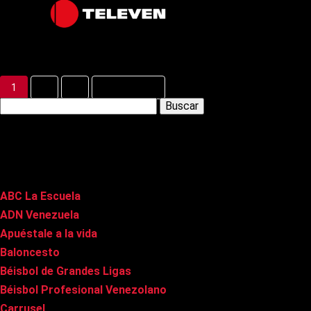
Latest Posts
1
2
3
Siguiente »
Buscar:
Páginas
ABC La Escuela
ADN Venezuela
Apuéstale a la vida
Baloncesto
Béisbol de Grandes Ligas
Béisbol Profesional Venezolano
Carrusel