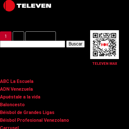
Latest Posts
1
2
Siguiente »
Buscar:
Páginas
TELEVEN MAX
ABC La Escuela
ADN Venezuela
Apuéstale a la vida
Baloncesto
Béisbol de Grandes Ligas
Béisbol Profesional Venezolano
Carrusel