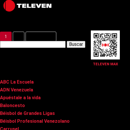
Latest Posts
1
2
Siguiente »
Buscar:
Páginas
TELEVEN MAX
ABC La Escuela
ADN Venezuela
Apuéstale a la vida
Baloncesto
Béisbol de Grandes Ligas
Béisbol Profesional Venezolano
Carrusel