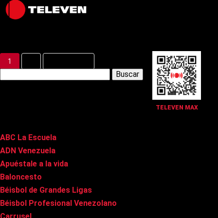
Latest Posts
1
2
Siguiente »
Buscar:
Páginas
TELEVEN MAX
ABC La Escuela
ADN Venezuela
Apuéstale a la vida
Baloncesto
Béisbol de Grandes Ligas
Béisbol Profesional Venezolano
Carrusel