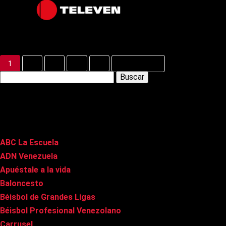
Latest Posts
1
2
3
…
8
Siguiente »
Buscar:
Páginas
ABC La Escuela
ADN Venezuela
Apuéstale a la vida
Baloncesto
Béisbol de Grandes Ligas
Béisbol Profesional Venezolano
Carrusel