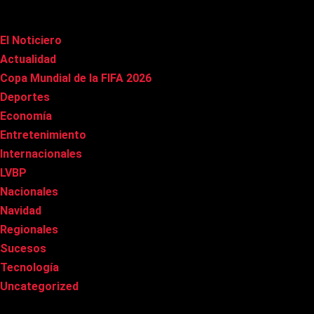
Categorías
El Noticiero
(1.007)
Actualidad
(90)
Copa Mundial de la FIFA 2026
(163)
Deportes
(97)
Economía
(20)
Entretenimiento
(84)
Internacionales
(175)
LVBP
(3)
Nacionales
(265)
Navidad
(37)
Regionales
(40)
Sucesos
(8)
Tecnología
(31)
Uncategorized
(8)