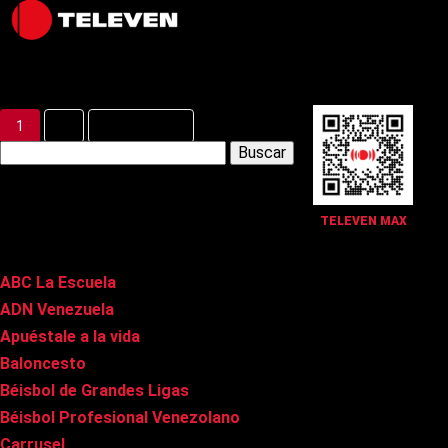
Latest Posts
1
2
Siguiente »
Buscar:
Páginas
TELEVEN MAX
ABC La Escuela
ADN Venezuela
Apuéstale a la vida
Baloncesto
Béisbol de Grandes Ligas
Béisbol Profesional Venezolano
Carrusel