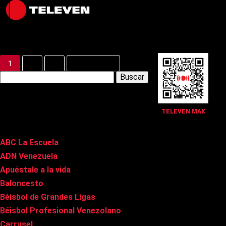
Latest Posts
1
2
3
Siguiente »
Buscar:
Páginas
TELEVEN MAX
ABC La Escuela
ADN Venezuela
Apuéstale a la vida
Baloncesto
Béisbol de Grandes Ligas
Béisbol Profesional Venezolano
Carrusel