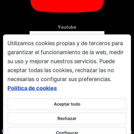
Youtube
Utilizamos cookies propias y de terceros para
garantizar el funcionamiento de la web, medir
su uso y mejorar nuestros servicios. Puede
aceptar todas las cookies, rechazar las no
necesarias o configurar sus preferencias.
Política de cookies
Aceptar todo
X
Rechazar
Todos los derechos reservados. © Copyright 2001 - 2026.
Corporación Televen C.A. RIF: J-00237616-3. Caracas | Venezuela.
Configurar