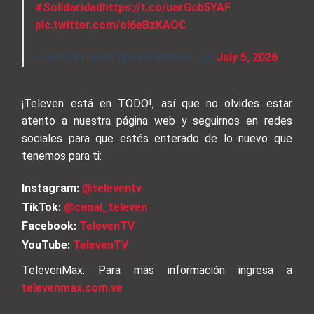
#Solidaridad
https://t.co/uarGcb5YAF
pic.twitter.com/oi6eBzKAOC
— Vatican News (@vaticannews_es)
July 5, 2026
¡Televen está en TODO!, así que no olvides estar
atento a nuestra página web y seguirnos en redes
sociales para que estés enterado de lo nuevo que
tenemos para ti:
Instagram:
@televentv
TikTok:
@canal_televen
Facebook:
TelevenTV
YouTube:
TelevenTV
TelevenMax: Para más información ingresa a
televenmax.com.ve