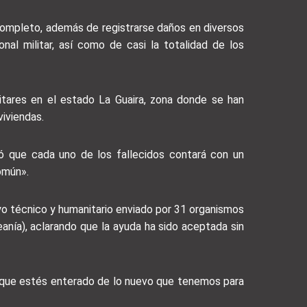
r completo, además de registrarse daños en diversos
nal militar, así como de casi la totalidad de los
litares en el estado La Guaira, zona donde se han
iviendas.
ó que cada uno de los fallecidos contará con un
omún».
oyo técnico y humanitario enviado por 31 organismos
anía), aclarando que la ayuda ha sido aceptada sin
a que estés enterado de lo nuevo que tenemos para