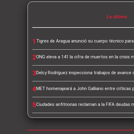
Lo último
1
Tigres de Aragua anunció su cuerpo técnico par
2
ONG eleva a 141 la cifra de muertos en la crisis 
3
Delcy Rodríguez inspecciona trabajos de avance 
4
MET homenajeará a John Galliano entre críticas 
5
Ciudades anfitrionas reclaman a la FIFA deudas mi