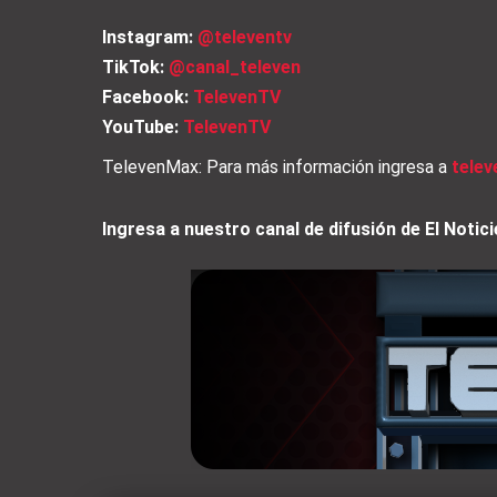
Instagram:
@televentv
TikTok:
@canal_televen
Facebook:
TelevenTV
YouTube:
TelevenTV
TelevenMax: Para más información ingresa a
tele
Ingresa a nuestro canal de difusión de El Not