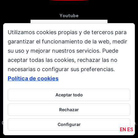
Youtube
Utilizamos cookies propias y de terceros para
garantizar el funcionamiento de la web, medir
su uso y mejorar nuestros servicios. Puede
aceptar todas las cookies, rechazar las no
necesarias o configurar sus preferencias.
Política de cookies
Aceptar todo
X
Rechazar
Todos los derechos reservados. © Copyright 2001 - 2026.
Corporación Televen C.A. RIF: J-00237616-3. Caracas | Venezuela.
Configurar
EN
ES