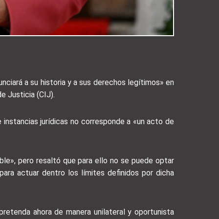
nciará a su historia y a sus derechos legítimos» en
e Justicia (CIJ).
e instancias jurídicas no corresponde a «un acto de
le», pero resaltó que para ello no se puede optar
para actuar dentro los límites definidos por dicha
etenda ahora de manera unilateral y oportunista