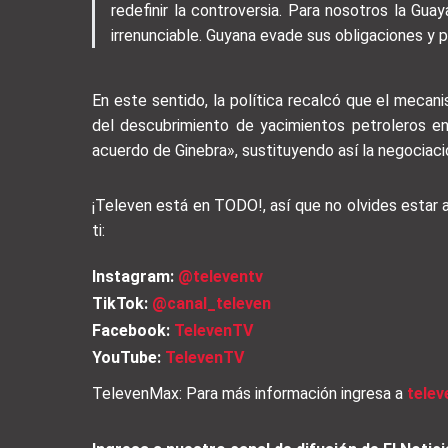
redefinir la controversia. Para nosotros la Gu
irrenunciable. Guyana evade sus obligaciones y pre
En este sentido, la política recalcó que el meca
del descubrimiento de yacimientos petroleros en
acuerdo de Ginebra», sustituyendo así la negociación
¡Televen está en TODO!, así que no olvides estar
ti:
Instagram:
@televentv
TikTok:
@canal_televen
Facebook:
TelevenTV
YouTube:
TelevenTV
TelevenMax: Para más información ingresa a
tele