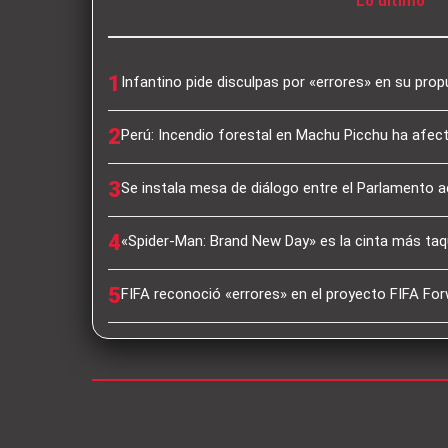
Lo último
1
Infantino pide disculpas por «errores» en su pro
2
Perú: Incendio forestal en Machu Picchu ha afec
3
Se instala mesa de diálogo entre el Parlamento a
4
«Spider-Man: Brand New Day» es la cinta más taqu
5
FIFA reconoció «errores» en el proyecto FIFA For