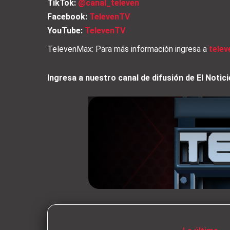
TikTok:
@canal_televen
Facebook:
TelevenTV
YouTube:
TelevenTV
TelevenMax: Para más información ingresa a
tele
Ingresa a nuestro canal de difusión de El Not