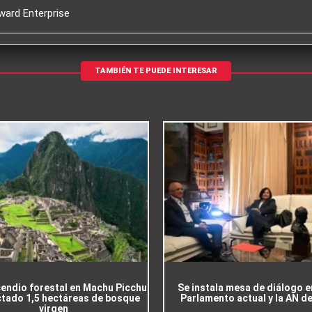
ward Enterprise
TAMBIÉN TE PUEDE INTERESAR
cendio forestal en Machu Picchu
Se instala mesa de diálogo e
ctado 1,5 hectáreas de bosque
Parlamento actual y la AN d
virgen