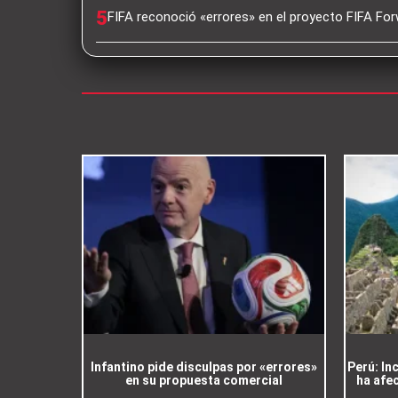
5
FIFA reconoció «errores» en el proyecto FIFA For
Infantino pide disculpas por «errores»
Perú: In
en su propuesta comercial
ha afe