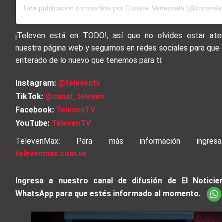
Una publicación compartida por Conatel Venezuela (@conatelv
¡Televen está en TODO!, así que no olvides estar at
nuestra página web y seguirnos en redes sociales para que
enterado de lo nuevo que tenemos para ti:
Instagram:
@televentv
TikTok:
@canal_televen
Facebook:
TelevenTV
YouTube:
TelevenTV
TelevenMax: Para más información ingre
televenmax.com.ve
Ingresa a nuestro canal de difusión de El Noticie
WhatsApp para que estés informado al momento.