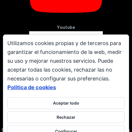
Youtube
Utilizamos cookies propias y de terceros para
garantizar el funcionamiento de la web, medir
su uso y mejorar nuestros servicios. Puede
aceptar todas las cookies, rechazar las no
necesarias o configurar sus preferencias.
Política de cookies
Aceptar todo
X
Rechazar
Todos los derechos reservados. © Copyright 2001 - 2026.
Corporación Televen C.A. RIF: J-00237616-3. Caracas | Venezuela.
Configurar