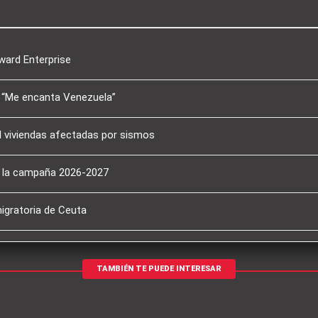
ward Enterprise
l: “Me encanta Venezuela”
l viviendas afectadas por sismos
a la campaña 2026-2027
migratoria de Ceuta
TAMBIÉN TE PUEDE INTERESAR