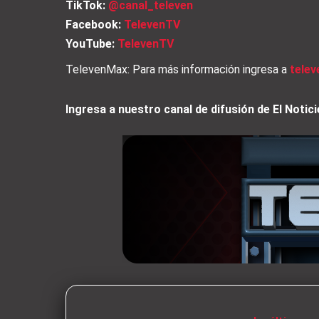
TikTok:
@canal_televen
Facebook:
TelevenTV
YouTube:
TelevenTV
TelevenMax: Para más información ingresa a
tele
Ingresa a nuestro canal de difusión de El Not