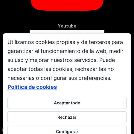
Youtube
Utilizamos cookies propias y de terceros para
garantizar el funcionamiento de la web, medir
su uso y mejorar nuestros servicios. Puede
aceptar todas las cookies, rechazar las no
necesarias o configurar sus preferencias.
Política de cookies
Aceptar todo
X
Rechazar
Todos los derechos reservados. © Copyright 2001 - 2026.
Corporación Televen C.A. RIF: J-00237616-3. Caracas | Venezuela.
Configurar